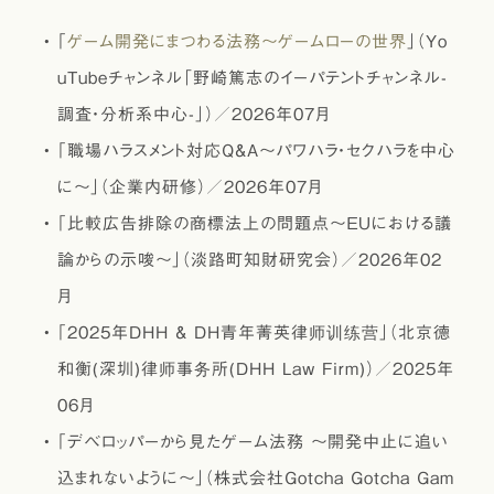
｢
ゲーム開発にまつわる法務～ゲームローの世界
」（Yo
uTubeチャンネル「野崎篤志のイーパテントチャンネル-
調査・分析系中心-」）／2026年07月
｢職場ハラスメント対応Q&A～パワハラ・セクハラを中心
に～」（企業内研修）／2026年07月
｢比較広告排除の商標法上の問題点～ＥＵにおける議
論からの示唆～」（淡路町知財研究会）／2026年02
月
｢2025年DHH & DH青年菁英律师训练营」（北京德
和衡(深圳)律师事务所(DHH Law Firm)）／2025年
06月
｢デベロッパーから見たゲーム法務 ～開発中止に追い
込まれないように～」（株式会社Gotcha Gotcha Gam