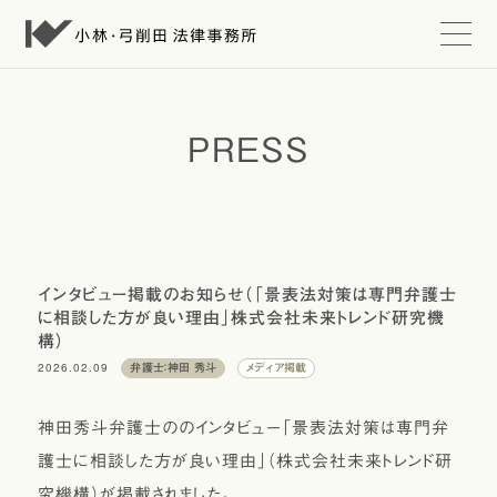
t
o
g
g
l
e
PRESS
n
a
v
i
g
a
t
i
インタビュー掲載のお知らせ（「景表法対策は専門弁護士
o
に相談した方が良い理由」株式会社未来トレンド研究機
n
構）
2026.02.09
弁護士：神田 秀斗
メディア掲載
神田秀斗弁護士ののインタビュー「景表法対策は専門弁
護士に相談した方が良い理由」（株式会社未来トレンド研
究機構）が掲載されました。