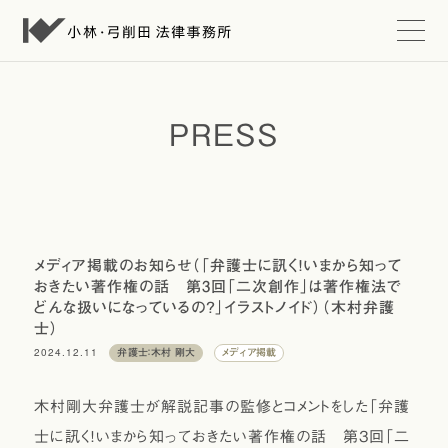
t
o
g
g
l
e
PRESS
n
a
v
i
g
a
t
i
メディア掲載のお知らせ（「弁護士に訊く！いまから知って
o
おきたい著作権の話 第3回「二次創作」は著作権法で
n
どんな扱いになっているの？」イラストノイド）（木村弁護
士）
2024.12.11
弁護士：木村 剛大
メディア掲載
木村剛大弁護士が解説記事の監修とコメントをした「弁護
士に訊く！いまから知っておきたい著作権の話 第3回「二