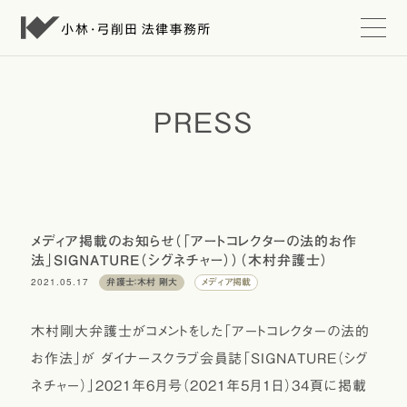
t
o
g
g
l
e
PRESS
n
a
v
i
g
a
t
i
メディア掲載のお知らせ（「アートコレクターの法的お作
o
法」SIGNATURE（シグネチャー））（木村弁護士）
n
2021.05.17
弁護士：木村 剛大
メディア掲載
木村剛大弁護士がコメントをした「アートコレクターの法的
お作法」が ダイナースクラブ会員誌「SIGNATURE（シグ
ネチャー）」2021年6月号（2021年5月1日）34頁に掲載