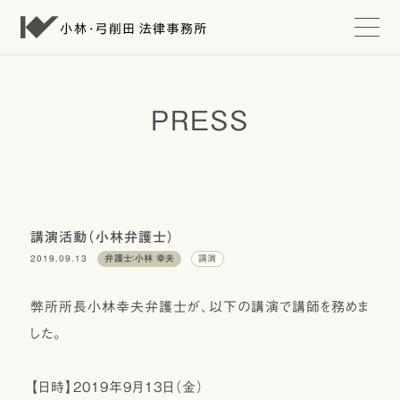
t
o
g
g
l
e
PRESS
n
a
v
i
g
a
t
i
講演活動（小林弁護士）
o
2019.09.13
弁護士：小林 幸夫
講演
n
弊所所長小林幸夫弁護士が、以下の講演で講師を務めま
した。
【日時】2019年9月13日（金）