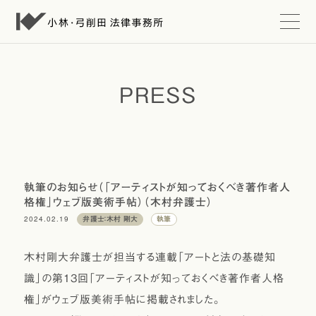
t
o
g
g
l
e
PRESS
n
a
v
i
g
a
t
i
執筆のお知らせ（「アーティストが知っておくべき著作者人
o
格権」ウェブ版美術手帖）（木村弁護士）
n
2024.02.19
弁護士：木村 剛大
執筆
木村剛大弁護士が担当する連載「アートと法の基礎知
識」の第13回「アーティストが知っておくべき著作者人格
権」がウェブ版美術手帖に掲載されました。