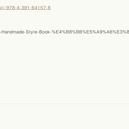
ail/978-4-391-64157-8
reema-Handmade-Style-Book-%E4%B8%BB%E5%A9%A6%