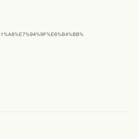
E3%81%A8%E7%94%9F%E6%B4%BB%