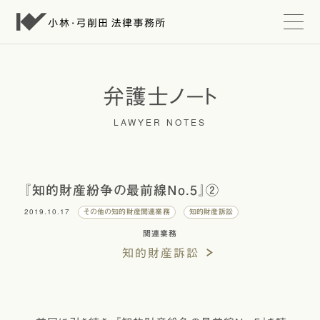
t
o
g
g
l
e
弁護士ノート
n
a
LAWYER NOTES
v
i
g
a
t
i
『知的財産紛争の最前線No.5』②
o
n
2019.10.17
その他の知的財産関連業務
知的財産訴訟
関連業務
知的財産訴訟