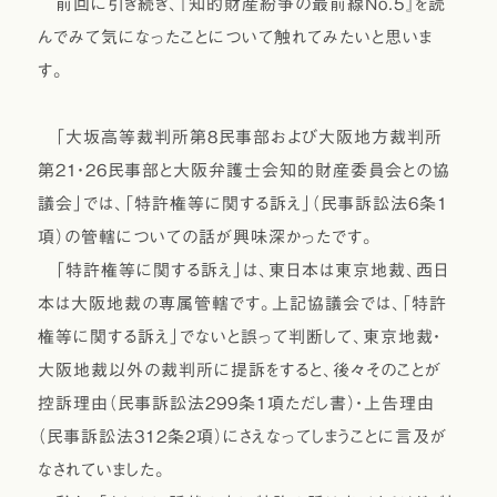
前回に引き続き、『知的財産紛争の最前線No.5』を読
んでみて気になったことについて触れてみたいと思いま
す。
「大坂高等裁判所第8民事部および大阪地方裁判所
第21・26民事部と大阪弁護士会知的財産委員会との協
議会」では、「特許権等に関する訴え」（民事訴訟法6条1
項）の管轄についての話が興味深かったです。
「特許権等に関する訴え」は、東日本は東京地裁、西日
本は大阪地裁の専属管轄です。上記協議会では、「特許
権等に関する訴え」でないと誤って判断して、東京地裁・
大阪地裁以外の裁判所に提訴をすると、後々そのことが
控訴理由（民事訴訟法299条1項ただし書）・上告理由
（民事訴訟法312条2項）にさえなってしまうことに言及が
なされていました。