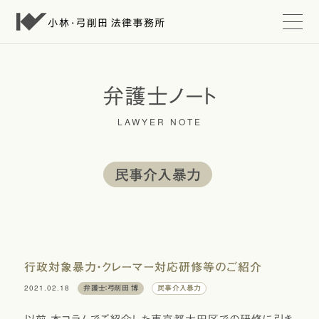
t
o
g
g
l
e
弁護士ノート
n
a
LAWYER NOTE
v
i
g
a
t
民事介入暴力
i
o
n
行政対象暴力・クレーマー対応研修等のご紹介
2021.02.18
弁護士：弓削田 博
民事介入暴力