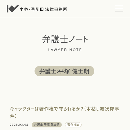
t
o
g
g
l
e
弁護士ノート
n
a
LAWYER NOTE
v
i
g
a
t
弁護士：平塚 健士朗
i
o
n
キャラクターは著作権で守られるか？（木枯し紋次郎事
件）
2026.03.02
弁護士：平塚 健士朗
著作権法