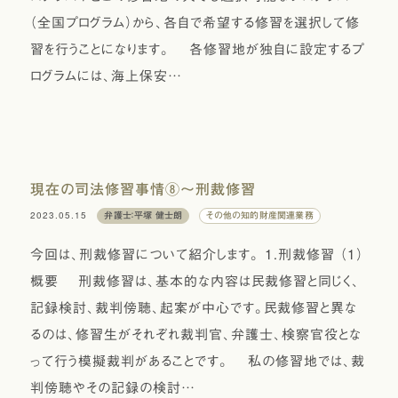
（全国プログラム）から、各自で希望する修習を選択して修
習を行うことになります。 各修習地が独自に設定するプ
ログラムには、海上保安…
現在の司法修習事情⑧〜刑裁修習
2023.05.15
弁護士：平塚 健士朗
その他の知的財産関連業務
今回は、刑裁修習について紹介します。 １.刑裁修習 （１）
概要 刑裁修習は、基本的な内容は民裁修習と同じく、
記録検討、裁判傍聴、起案が中心です。民裁修習と異な
るのは、修習生がそれぞれ裁判官、弁護士、検察官役とな
って行う模擬裁判があることです。 私の修習地では、裁
判傍聴やその記録の検討…