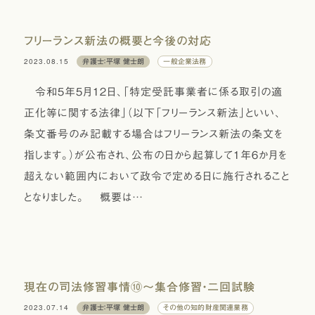
フリーランス新法の概要と今後の対応
2023.08.15
弁護士：平塚 健士朗
一般企業法務
令和５年５月１２日、「特定受託事業者に係る取引の適
正化等に関する法律」（以下「フリーランス新法」といい、
条文番号のみ記載する場合はフリーランス新法の条文を
指します。）が公布され、公布の日から起算して１年６か月を
超えない範囲内において政令で定める日に施行されること
となりました。 概要は…
現在の司法修習事情⑩〜集合修習・二回試験
2023.07.14
弁護士：平塚 健士朗
その他の知的財産関連業務