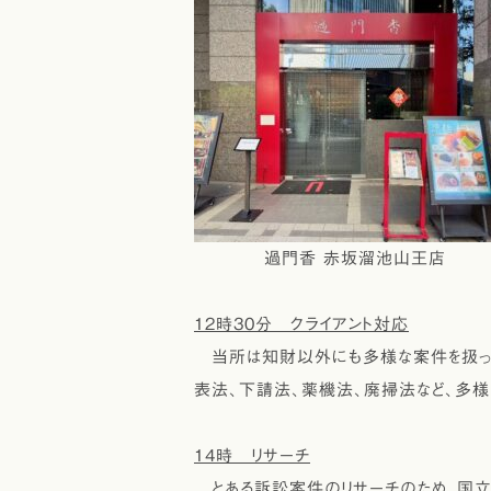
過門香 赤坂溜池山王店
12時30分 クライアント対応
当所は知財以外にも多様な案件を扱って
表法、下請法、薬機法、廃掃法など、多様
14時 リサーチ
とある訴訟案件のリサーチのため、国