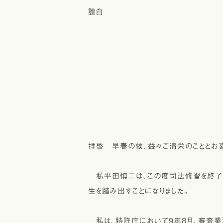
謹白
平成2
弁護士 
弁護士 
拝啓 早春の候、益々ご清栄のこととお
私平田慎二は、この度司法修習を終了し
生を踏み出すことになりました。
私は、特許庁において9年8月、審査業