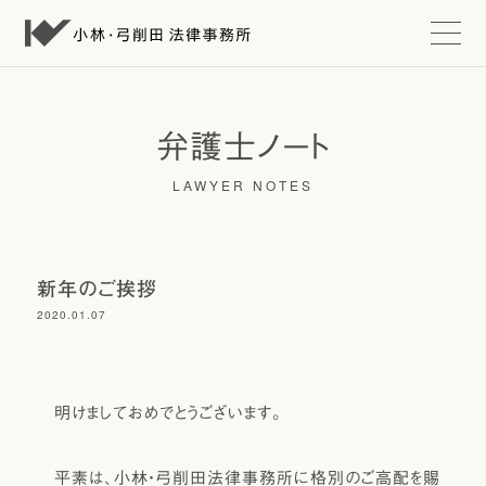
t
o
g
g
l
e
弁護士ノート
n
a
LAWYER NOTES
v
i
g
a
t
i
新年のご挨拶
o
2020.01.07
n
明けましておめでとうございます。
平素は、小林・弓削田法律事務所に格別のご高配を賜