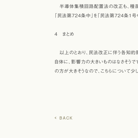
半導体集積回路配置法の改正も、種苗法
「民法第724条中」を「民法第724条1
４ まとめ
以上のとおり、民法改正に伴う各知的財
自体に、影響力の大きいものはなさそう
の方が大きそうなので、こちらについて少
（河部
BACK