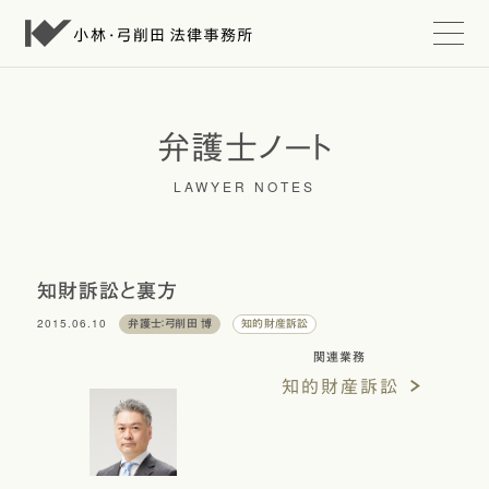
t
o
g
g
l
e
弁護士ノート
n
a
LAWYER NOTES
v
i
g
a
t
i
知財訴訟と裏方
o
n
2015.06.10
弁護士：弓削田 博
知的財産訴訟
関連業務
知的財産訴訟