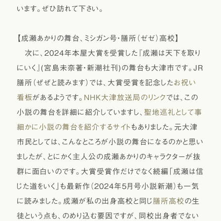
います。ぜひ訪れて下さい。
【成瀬あかりの舞台、ミシガン号・膳所（ゼゼ）高校】
次に、2024年本屋大賞を受賞した『成瀬は天下を取り
にいく』(宮島未奈著・新潮社刊)の舞台も大津市です。JR
膳所（ぜぜと読みます）では、大賞受賞を記念した
お祝い
看板
があるようです。
NHK大津放送局のリンク
では、この
小説の舞台を詳細に紹介していますし、
聖地巡礼として事
細かに小説の舞台を紹介するサイト
もありました。元大津
市民としては、こんなところが小説の舞台になるのかと思い
ましたが、とにかく主人公の成瀬あかりのキャラクターが抜
群に面白いのです。大賞受賞作だけでなく続編「成瀬は信
じた道をいく」も最新作（2024年5月号小説新潮）も一気
に読みました。成瀬が私の出身高校と同じ
膳所高校
の生
徒という点も、のめり込む要因ですが、同校出身者でない