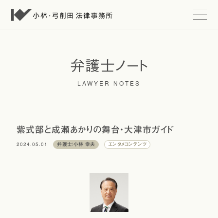
t
o
g
g
l
e
弁護士ノート
n
a
LAWYER NOTES
v
i
g
a
t
i
紫式部と成瀬あかりの舞台・大津市ガイド
o
n
2024.05.01
弁護士：小林 幸夫
エンタメコンテンツ