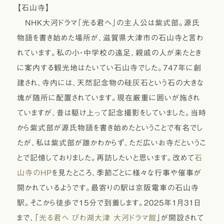
【石山寺】
NHK大河ドラマ「光る君へ」の主人公は紫式部。源氏
物語を書き始めた場所が、滋賀県大津市の石山寺と言わ
れています。私の小・中学校の遠足、親戚の人が来たとき
に案内する観光地はたいてい石山寺でした。747年に創
建され、寺内には、天然記念物の硅灰石という石の大きな
塊が随所に配置されています。現在厳重に囲いが施され
ていますが、昔は駆け上って記念撮影をしていました。当時
から紫式部が源氏物語を書き始めたということで有名でし
たが、私は紫式部が誰かわからず、ただ広いお寺だというこ
とで記憶しておりました。再訪したいと思います。改めて
石
山寺のHP
を見たところ、季節ごとに様々な行事や催事が
開かれているようです。最寄りの駅は京阪電車の石山寺
駅。そこから徒歩で15分で到着します。2025年1月31日
まで、「
光る君へ びわ湖大津 大河ドラマ館
」が開設されて