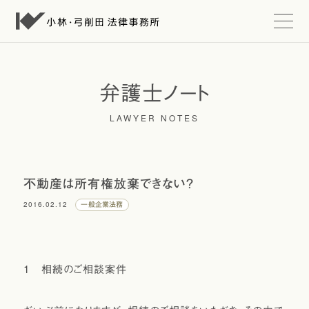
t
o
g
g
l
e
弁護士ノート
n
a
LAWYER NOTES
v
i
g
a
t
i
不動産は所有権放棄できない？
o
n
2016.02.12
一般企業法務
１ 相続のご相談案件