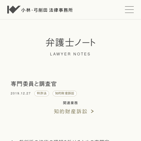
t
o
g
g
l
e
弁護士ノート
n
a
LAWYER NOTES
v
i
g
a
t
i
専門委員と調査官
o
n
2019.12.27
特許法
知的財産訴訟
関連業務
知的財産訴訟