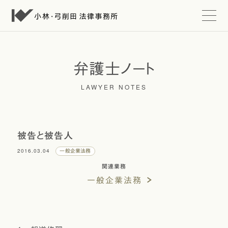
t
o
g
g
l
e
弁護士ノート
n
a
LAWYER NOTES
v
i
g
a
t
i
被告と被告人
o
n
2016.03.04
一般企業法務
関連業務
一般企業法務