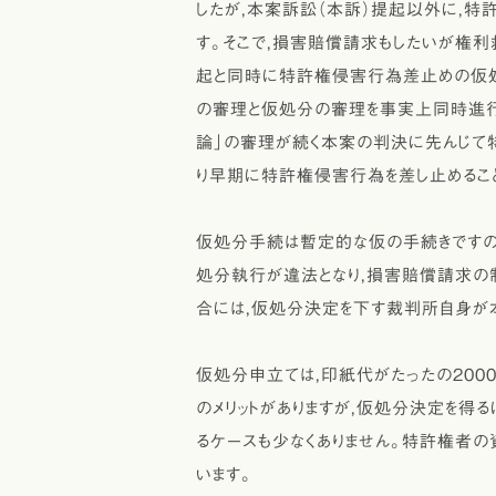
したが，本案訴訟（本訴）提起以外に，
す。そこで，損害賠償請求もしたいが権
起と同時に特許権侵害行為差止めの仮処
の審理と仮処分の審理を事実上同時進行
論」の審理が続く本案の判決に先んじて
り早期に特許権侵害行為を差し止めること
仮処分手続は暫定的な仮の手続きですの
処分執行が違法となり，損害賠償請求の
合には，仮処分決定を下す裁判所自身が本
仮処分申立ては，印紙代がたったの200
のメリットがありますが，仮処分決定を得
るケースも少なくありません。特許権者
います。