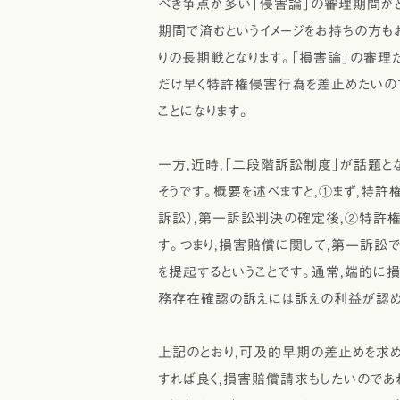
べき争点が多い「侵害論」の審理期間がと
期間で済むというイメージをお持ちの方も
りの長期戦となります。「損害論」の審理だ
だけ早く特許権侵害行為を差止めたいの
ことになります。
一方，近時，「二段階訴訟制度」が話題と
そうです。概要を述べますと，①まず，特
訴訟），第一訴訟判決の確定後，②特許
す。つまり，損害賠償に関して，第一訴
を提起するということです。通常，端的
務存在確認の訴えには訴えの利益が認めら
上記のとおり，可及的早期の差止めを求
すれば良く，損害賠償請求もしたいので