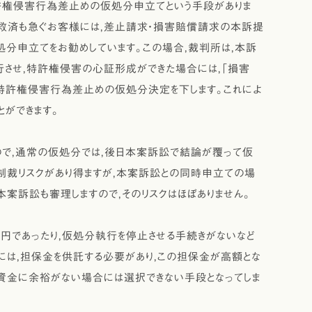
特許権侵害行為差止めの仮処分申立てという手段がありま
利救済も急ぐお客様には，差止請求・損害賠償請求の本訴提
分申立てをお勧めしています。この場合，裁判所は，本訴
させ，特許権侵害の心証形成ができた場合には，「損害
特許権侵害行為差止めの仮処分決定を下します。これによ
ができます。
で，通常の仮処分では，後日本案訴訟で結論が覆って仮
制裁リスクがあり得ますが，本案訴訟との同時申立ての場
案訴訟も審理しますので，そのリスクはほぼありません。
0円であったり，仮処分執行を停止させる手続きがないなど
るには，担保金を供託する必要があり，この担保金が高額とな
の資金に余裕がない場合には選択できない手段となってしま