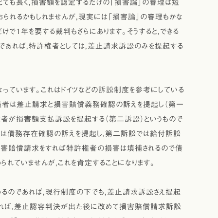
ても長く，損害額を認定するだけの「損害論」の審理は短
おられるかもしれませんが，現実には「損害論」の審理もかな
けで1年を要する裁判もざらにあります。そうすると，できる
であれば，特許権者としては，差止請求訴訟のみを提起する
なっています。これはドイツなどの訴訟制度を参考にしている
許権者は差止請求と損害賠償義務確認の訴えを提起し（第一
権者が損害額支払訴訟を提起する（第二訴訟）というもので
訟では債務存在確認の訴えを提起し，第二訴訟では給付訴訟
に損害賠償請求をすれば特許権者の損害は填補されるので債
れていませんが，これを肯定することになります。
めるのであれば，現行制度の下でも，差止請求訴訟さえ提起
あれば，差止認容判決が出た後に改めて損害賠償請求訴訟