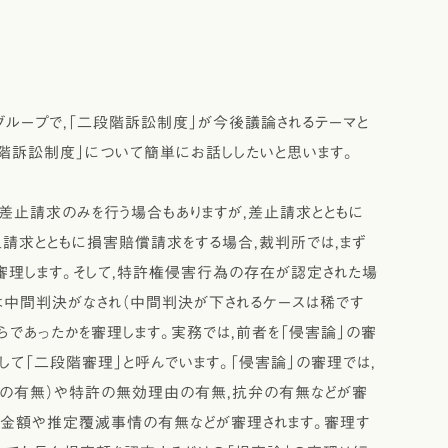
ループで，「二段階訴訟制度」が今後議論されるテーマと
段階訴訟制度」について簡単にお話ししたいと思います。
差止請求のみを行う場合もありますが，差止請求とともに
請求とともに損害賠償請求をする場合，裁判所では，まず
審理します。そして，特許権侵害行為の存在が認定された場
は中間判決がなされ（中間判決が下されるケースは稀です
らであったかを審理します。実務では，前者を「侵害論」の審
して「二段階審理」と呼んでいます。「侵害論」の審理では，
の有無）や特許の無効理由の有無，抗弁の有無などが審
の金額や推定覆滅事情の有無などが審理されます。審理す