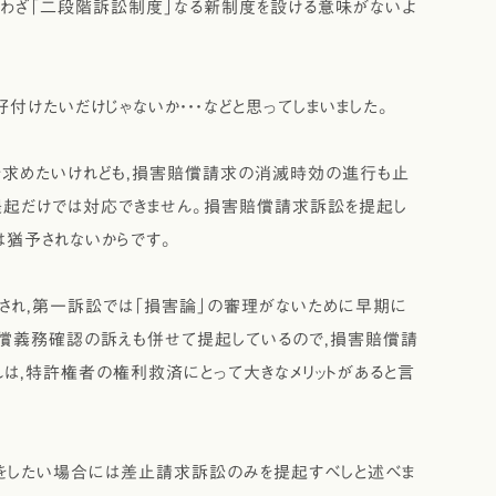
ざわざ「二段階訴訟制度」なる新制度を設ける意味がないよ
付けたいだけじゃないか・・・などと思ってしまいました。
を求めたいけれども，損害賠償請求の消滅時効の進行も止
提起だけでは対応できません。損害賠償請求訴訟を提起し
猶予されないからです。
され，第一訴訟では「損害論」の審理がないために早期に
償義務確認の訴えも併せて提起しているので，損害賠償請
は，特許権者の権利救済にとって大きなメリットがあると言
をしたい場合には差止請求訴訟のみを提起すべしと述べま