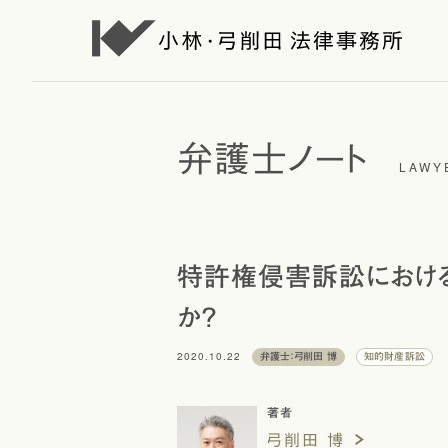
弁護士ノート
LAWY
特許権侵害訴訟におけ
か？
2020.10.22
弁護士：弓削田 博
知的財産訴訟
著者
弓削田 博